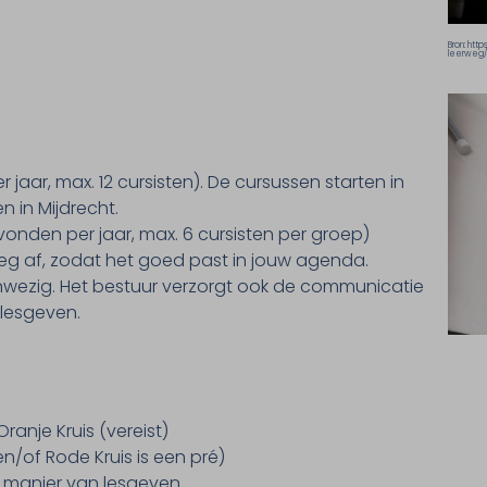
Bron: htt
leerweg/i
 jaar, max. 12 cursisten). De cursussen starten in
n in Mijdrecht.
vonden per jaar, max. 6 cursisten per groep)
g af, zodat het goed past in jouw agenda.
 aanwezig. Het bestuur verzorgt ook de communicatie
 lesgeven.
Oranje Kruis (vereist)
n/of Rode Kruis is een pré)
te manier van lesgeven