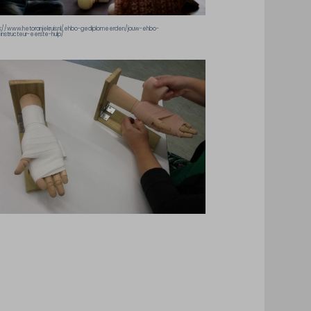
ps://www.hetoranjekruis.nl/ehbo-gediplomeerden/jouw-ehbo-
nstructeur-eerste-hulp/